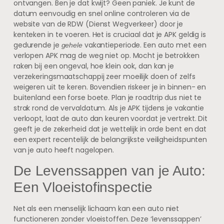
ontvangen. Ben je dat kwijt? Geen paniek. Je kunt de
datum eenvoudig en snel online controleren via de
website van de RDW (Dienst Wegverkeer) door je
kenteken in te voeren. Het is cruciaal dat je APK geldig is
gedurende je
vakantieperiode. Een auto met een
gehele
verlopen APK mag de weg niet op. Mocht je betrokken
raken bij een ongeval, hoe klein ook, dan kan je
verzekeringsmaatschappij zeer moeilijk doen of zelfs
weigeren uit te keren. Bovendien riskeer je in binnen- en
buitenland een forse boete. Plan je roadtrip dus niet te
strak rond de vervaldatum. Als je APK tijdens je vakantie
verloopt, laat de auto dan keuren voordat je vertrekt. Dit
geeft je de zekerheid dat je wettelijk in orde bent en dat
een expert recentelijk de belangrijkste veiligheidspunten
van je auto heeft nagelopen.
De Levenssappen van je Auto:
Een Vloeistofinspectie
Net als een menselijk lichaam kan een auto niet
functioneren zonder vloeistoffen. Deze ‘levenssappen’