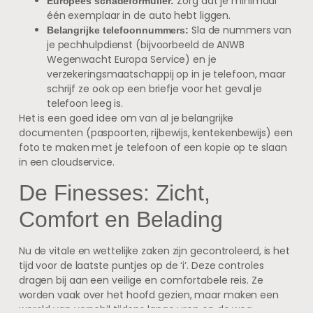
Zorg dat je minimaal
Europees schadeformulier:
één exemplaar in de auto hebt liggen.
Sla de nummers van
Belangrijke telefoonnummers:
je pechhulpdienst (bijvoorbeeld de ANWB
Wegenwacht Europa Service) en je
verzekeringsmaatschappij op in je telefoon, maar
schrijf ze ook op een briefje voor het geval je
telefoon leeg is.
Het is een goed idee om van al je belangrijke
documenten (paspoorten, rijbewijs, kentekenbewijs) een
foto te maken met je telefoon of een kopie op te slaan
in een cloudservice.
De Finesses: Zicht,
Comfort en Belading
Nu de vitale en wettelijke zaken zijn gecontroleerd, is het
tijd voor de laatste puntjes op de ‘i’. Deze controles
dragen bij aan een veilige en comfortabele reis. Ze
worden vaak over het hoofd gezien, maar maken een
wereld van verschil tijdens lange uren op de weg.