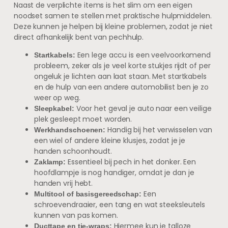
Naast de verplichte items is het slim om een eigen
noodset samen te stellen met praktische hulpmiddelen.
Deze kunnen je helpen bij kleine problemen, zodat je niet
direct afhankelijk bent van pechhulp.
Een lege accu is een veelvoorkomend
Startkabels:
probleem, zeker als je veel korte stukjes rijdt of per
ongeluk je lichten aan laat staan. Met startkabels
en de hulp van een andere automobilist ben je zo
weer op weg.
Voor het geval je auto naar een veilige
Sleepkabel:
plek gesleept moet worden.
Handig bij het verwisselen van
Werkhandschoenen:
een wiel of andere kleine klusjes, zodat je je
handen schoonhoudt.
Essentieel bij pech in het donker. Een
Zaklamp:
hoofdlampje is nog handiger, omdat je dan je
handen vrij hebt.
Een
Multitool of basisgereedschap:
schroevendraaier, een tang en wat steeksleutels
kunnen van pas komen.
Hiermee kun je talloze
Ducttape en tie-wraps: