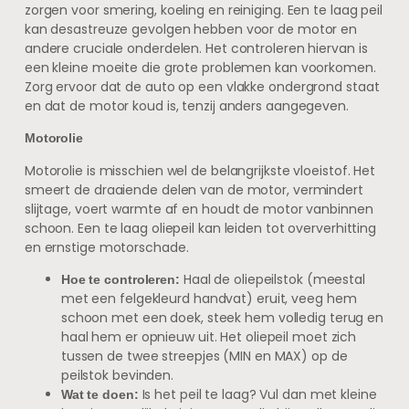
zorgen voor smering, koeling en reiniging. Een te laag peil
kan desastreuze gevolgen hebben voor de motor en
andere cruciale onderdelen. Het controleren hiervan is
een kleine moeite die grote problemen kan voorkomen.
Zorg ervoor dat de auto op een vlakke ondergrond staat
en dat de motor koud is, tenzij anders aangegeven.
Motorolie
Motorolie is misschien wel de belangrijkste vloeistof. Het
smeert de draaiende delen van de motor, vermindert
slijtage, voert warmte af en houdt de motor vanbinnen
schoon. Een te laag oliepeil kan leiden tot oververhitting
en ernstige motorschade.
Haal de oliepeilstok (meestal
Hoe te controleren:
met een felgekleurd handvat) eruit, veeg hem
schoon met een doek, steek hem volledig terug en
haal hem er opnieuw uit. Het oliepeil moet zich
tussen de twee streepjes (MIN en MAX) op de
peilstok bevinden.
Is het peil te laag? Vul dan met kleine
Wat te doen: