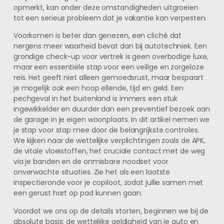
opmerkt, kan onder deze omstandigheden uitgroeien
tot een serieus probleem dat je vakantie kan verpesten.
Voorkomen is beter dan genezen, een cliché dat
nergens meer waarheid bevat dan bij autotechniek. Een
grondige check-up voor vertrek is geen overbodige luxe,
maar een essentiële stap voor een veilige en zorgeloze
reis. Het geeft niet alleen gemoedsrust, maar bespaart
je mogelijk ook een hoop ellende, tijd en geld. Een
pechgeval in het buitenland is immers een stuk
ingewikkelder en duurder dan een preventief bezoek aan
de garage in je eigen woonplaats. In dit artikel nemen we
je stap voor stap mee door de belangrijkste controles.
We kijken naar de wettelijke verplichtingen zoals de APK,
de vitale vloeistoffen, het cruciale contact met de weg
via je banden en de onmisbare noodset voor
onverwachte situaties. Zie het als een laatste
inspectieronde voor je copiloot, zodat jullie samen met
een gerust hart op pad kunnen gaan.
Voordat we ons op de details storten, beginnen we bij de
absolute basis: de wettelijke geldigheid van je auto en