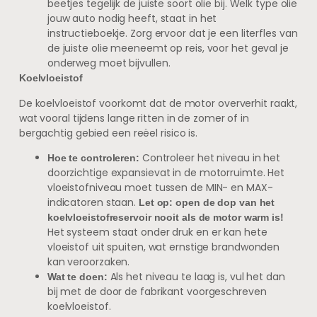
beetjes tegelijk de juiste soort olie bij. Welk type olie
jouw auto nodig heeft, staat in het
instructieboekje. Zorg ervoor dat je een literfles van
de juiste olie meeneemt op reis, voor het geval je
onderweg moet bijvullen.
Koelvloeistof
De koelvloeistof voorkomt dat de motor oververhit raakt,
wat vooral tijdens lange ritten in de zomer of in
bergachtig gebied een reëel risico is.
Controleer het niveau in het
Hoe te controleren:
doorzichtige expansievat in de motorruimte. Het
vloeistofniveau moet tussen de MIN- en MAX-
indicatoren staan.
Let op: open de dop van het
koelvloeistofreservoir nooit als de motor warm is!
Het systeem staat onder druk en er kan hete
vloeistof uit spuiten, wat ernstige brandwonden
kan veroorzaken.
Als het niveau te laag is, vul het dan
Wat te doen:
bij met de door de fabrikant voorgeschreven
koelvloeistof.