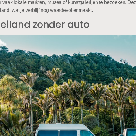
n er vaak lokale markten, musea of kunstgalerijen te bezoeken. De
land, wat je verblijf nog waardevoller maakt.
eiland zonder auto