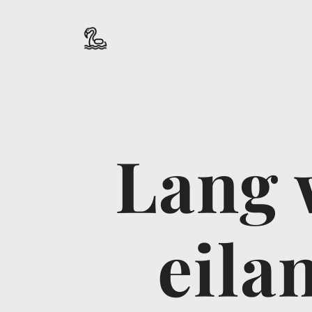
Lang 
eila