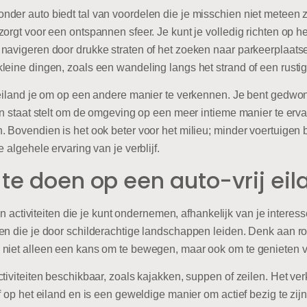
der auto biedt tal van voordelen die je misschien niet meteen 
orgt voor een ontspannen sfeer. Je kunt je volledig richten op h
navigeren door drukke straten of het zoeken naar parkeerplaatse
eine dingen, zoals een wandeling langs het strand of een rustige
eiland je om op een andere manier te verkennen. Je bent gedwong
in staat stelt om de omgeving op een meer intieme manier te erv
. Bovendien is het ook beter voor het milieu; minder voertuigen 
 algehele ervaring van je verblijf.
 te doen op een auto-vrij eil
van activiteiten die je kunt ondernemen, afhankelijk van je interes
en die je door schilderachtige landschappen leiden. Denk aan ro
niet alleen een kans om te bewegen, maar ook om te genieten va
tiviteiten beschikbaar, zoals kajakken, suppen of zeilen. Het ver
f op het eiland en is een geweldige manier om actief bezig te zi