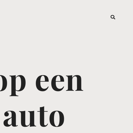
op een
 auto