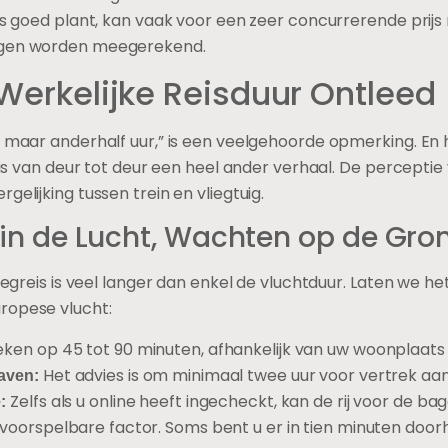
eis goed plant, kan vaak voor een zeer concurrerende prijs 
iegen worden meegerekend.
e Werkelijke Reisduur Ontleed
t maar anderhalf uur,” is een veelgehoorde opmerking. En h
reis van deur tot deur een heel ander verhaal. De perceptie
gelijking tussen trein en vliegtuig.
 in de Lucht, Wachten op de Gro
liegreis is veel langer dan enkel de vluchtduur. Laten we 
ropese vlucht:
ken op 45 tot 90 minuten, afhankelijk van uw woonplaats
Het advies is om minimaal twee uur voor vertrek aanw
aven:
Zelfs als u online heeft ingecheckt, kan de rij voor de bag
:
oorspelbare factor. Soms bent u er in tien minuten doorh