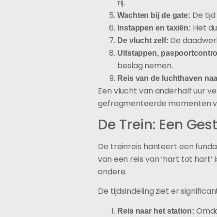
rij.
De tijd
Wachten bij de gate:
Het duu
Instappen en taxiën:
De daadwerkel
De vlucht zelf:
Uitstappen, paspoortcontr
beslag nemen.
Reis van de luchthaven na
Een vlucht van anderhalf uur ver
gefragmenteerde momenten van
De Trein: Een Ges
De treinreis hanteert een fund
van een reis van ‘hart tot hart’
andere.
De tijdsindeling ziet er significan
Omdat
Reis naar het station: