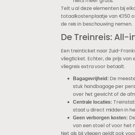
niets meer gratis.
Telt u al deze elementen bij el
totaalkostenplaatje van €150 of
de reis in beschouwing nemen.
De Treinreis: All-
Een treinticket naar Zuid-Frank
vliegticket. Echter, de prijs v
vliegreis extra voor betaalt.
De meeste 
Bagagevrijheid:
stuk handbagage per perso
over het gewicht of de afm
Treinstati
Centrale locaties:
staat u direct midden in he
De 
Geen verborgen kosten:
van een stoel of voor het
Net als bij vliegen geldt ook vo