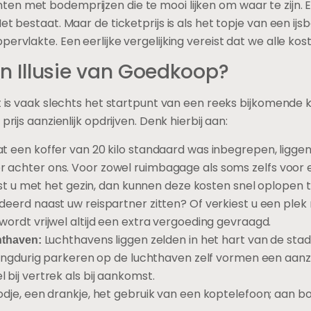
en met bodemprijzen die te mooi lijken om waar te zijn. 
et bestaat. Maar de ticketprijs is als het topje van een ijs
pervlakte. Een eerlijke vergelijking vereist dat we alle k
Een Illusie van Goedkoop?
et is vaak slechts het startpunt van een reeks bijkomende 
prijs aanzienlijk opdrijven. Denk hierbij aan:
at een koffer van 20 kilo standaard was inbegrepen, ligg
 achter ons. Voor zowel ruimbagage als soms zelfs voor
eist u met het gezin, dan kunnen deze kosten snel oplopen
deerd naast uw reispartner zitten? Of verkiest u een plek
ordt vrijwel altijd een extra vergoeding gevraagd.
Luchthavens liggen zelden in het hart van de stad
hthaven:
langdurig parkeren op de luchthaven zelf vormen een aanzi
bij vertrek als bij aankomst.
dje, een drankje, het gebruik van een koptelefoon; aan b