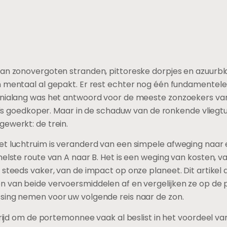
van zonovergoten stranden, pittoreske dorpjes en azuur
n mentaal al gepakt. Er rest echter nog één fundamentele
ennialang was het antwoord voor de meeste zonzoekers va
teeds goedkoper. Maar in de schaduw van de ronkende vlie
ewerkt: de trein.
et luchtruim is veranderd van een simpele afweging naar
elste route van A naar B. Het is een weging van kosten, van
steeds vaker, van de impact op onze planeet. Dit artikel di
n van beide vervoersmiddelen af en vergelijken ze op de p
sing nemen voor uw volgende reis naar de zon.
trijd om de portemonnee vaak al beslist in het voordeel van