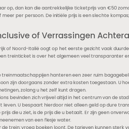
kaar op, dan kan die aantrekkelijke ticketprijs van €50 zo
 meer per persoon. De initiële prijs is een slechte kompas
inclusive of Verrassingen Achtera
rijk of Noord-Italië oogt op het eerste gezicht vaak duurd
an een treinticket is over het algemeen veel transparanter 
treinmaatschappijen hanteren een zeer ruim bagagebele
on zijn doorgaans zonder extra kosten toegestaan. U ho
etingen, zolang u het zelf kunt dragen.
ons bevinden zich vrijwel altijd in het centrum van de stad
t leven. U bespaart hierdoor niet alleen geld op dure trans
prijs die u ziet, is de prijs die u betaalt. Er zijn geen onv
 meenemen van een flesje water.
or de trein: vroeg boeken loont. De tarieven kunnen sterk v