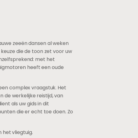
blauwe zeeën dansen al weken
 keuze die de toon zet voor uw
nzelfsprekend: met het
gtuigmotoren heeft een oude
 een complex vraagstuk. Het
 de werkelijke reistijd, van
ent als uw gids in dit
unten die er echt toe doen. Zo
 het vliegtuig.