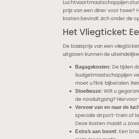
Luchtvaartmaatschappijen stunt
prijs van een diner voor twee? H
kosten bevindt zich onder de op
Het Vliegticket: 
De basisprijs van een vliegtick
uitgaven kunnen de uiteindelijke 
De tijden d
Bagagekosten:
budgetmaatschappijen ver
moet u flink bijbetalen. R
Wilt u gegaran
Stoelkeuze:
de nooduitgang? Hiervoor w
Vervoer van en naar de luc
speciale airport-trein of 
Deze kosten maakt u zowel 
Een broo
Extra’s aan boord: