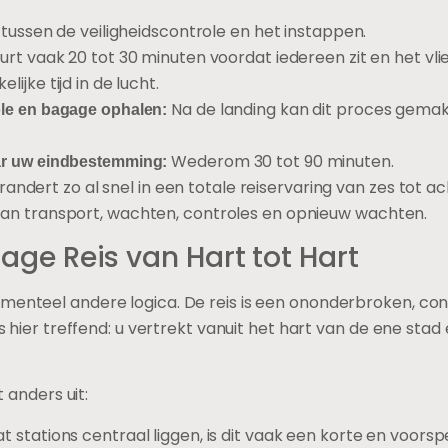
 tussen de veiligheidscontrole en het instappen.
rt vaak 20 tot 30 minuten voordat iedereen zit en het vlie
ijke tijd in de lucht.
Na de landing kan dit proces gemakk
ole en bagage ophalen:
Wederom 30 tot 90 minuten.
ar uw eindbestemming:
andert zo al snel in een totale reiservaring van zes tot ach
 transport, wachten, controles en opnieuw wachten.
tage Reis van Hart tot Hart
amenteel andere logica. De reis is een ononderbroken, co
 is hier treffend: u vertrekt vanuit het hart van de ene sta
t anders uit:
 stations centraal liggen, is dit vaak een korte en voors