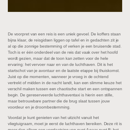
De voorpret van een reis is een uniek gevoel. De koffers staan
bijna klaar, de reisgidsen liggen op tafel en in gedachten zit je
al op die zonnige bestemming of verken je een bruisende stad.
Toch is er één onderdeel van de reis dat vaak over het hoofd
wordt gezien, maar dat de toon kan zetten voor de hele
ervaring: het vervoer naar en van de luchthaven. Dit is het
startschot van je avontuur en de laatste etappe bij thuiskomst.
Juist op die momenten, wanneer je vroeg in de ochtend
vertrekt of midden in de nacht landt, kan een slimme keuze het
verschil maken tussen een chaotische start en een ontspannen
begin. De gereserveerde luchthaventaxi is hierin een stille,
maar betrouwbare partner die de brug slaat tussen jouw
voordeur en je droombestemming.
Voordat je kunt genieten van het uitzicht vanuit het
vliegtuigraam, moet je eerst de luchthaven bereiken. Deze rit is
meer dan alleen een verplaatsing van punt A naar punt B; het