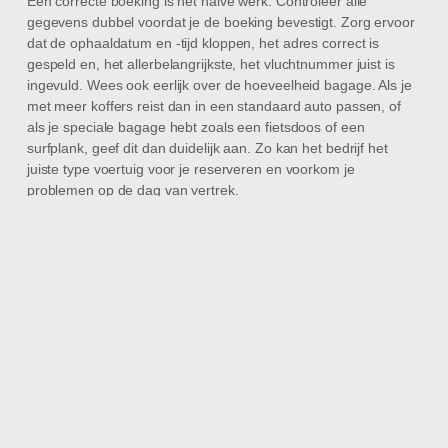
Een correcte boeking is het halve werk. Controleer alle
gegevens dubbel voordat je de boeking bevestigt. Zorg ervoor
dat de ophaaldatum en -tijd kloppen, het adres correct is
gespeld en, het allerbelangrijkste, het vluchtnummer juist is
ingevuld. Wees ook eerlijk over de hoeveelheid bagage. Als je
met meer koffers reist dan in een standaard auto passen, of
als je speciale bagage hebt zoals een fietsdoos of een
surfplank, geef dit dan duidelijk aan. Zo kan het bedrijf het
juiste type voertuig voor je reserveren en voorkom je
problemen op de dag van vertrek.
Boek Ruim van Tevoren
Net als met vliegtickets en hotels, is het verstandig om je
luchthavenvervoer ruim van tevoren te boeken, vooral als je
reist in populaire vakantieperiodes zoals de zomer- of
kerstvakantie. Vroeg boeken geeft niet alleen zekerheid dat er
een auto beschikbaar is, maar soms ook een gunstiger tarief.
Bovendien is het een taak die je van je to-do-lijst kunt
afstrepen. Zodra het vervoer is geregeld, kun je je volledig
richten op de voorpret van de reis zelf.