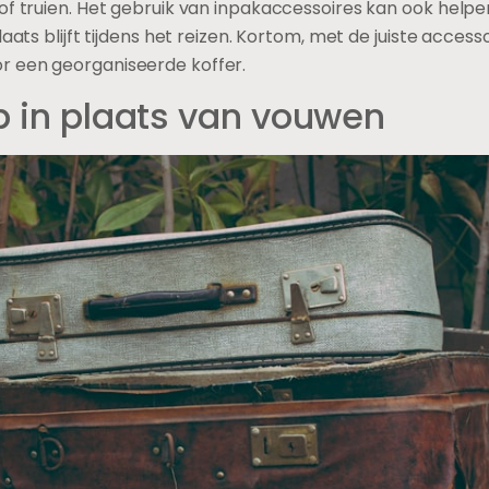
of truien. Het gebruik van inpakaccessoires kan ook help
aats blijft tijdens het reizen. Kortom, met de juiste accesso
r een georganiseerde koffer.
op in plaats van vouwen