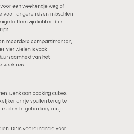
 je voor een weekendje weg of
je voor langere reizen misschien
ge koffers zijn lichter dan
ijdt.
ebben meerdere compartimenten,
t vier wielen is vaak
 duurzaamheid van het
e vaak reist.
ren. Denk aan packing cubes,
kelijker om je spullen terug te
f maten te gebruiken, kun je
en. Dit is vooral handig voor