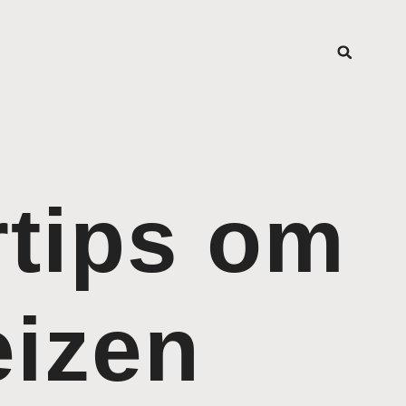
rtips om
eizen