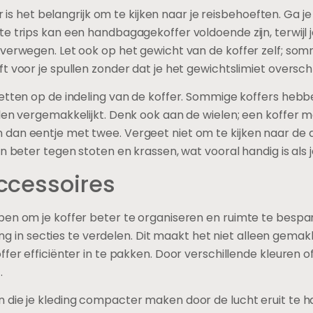
fer is het belangrijk om te kijken naar je reisbehoeften. Ga
e trips kan een handbagagekoffer voldoende zijn, terwijl 
verwegen. Let ook op het gewicht van de koffer zelf; sommi
 voor je spullen zonder dat je het gewichtslimiet overschr
 letten op de indeling van de koffer. Sommige koffers h
len vergemakkelijkt. Denk ook aan de wielen; een koffer me
 dan eentje met twee. Vergeet niet om te kijken naar de
n beter tegen stoten en krassen, wat vooral handig is als j
ccessoires
pen om je koffer beter te organiseren en ruimte te bespa
ding in secties te verdelen. Dit maakt het niet alleen gemak
fer efficiënter in te pakken. Door verschillende kleuren o
.
die je kleding compacter maken door de lucht eruit te hal