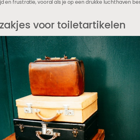
jd en frustratie, vooral als je op een drukke luchthaven be
zakjes voor toiletartikelen